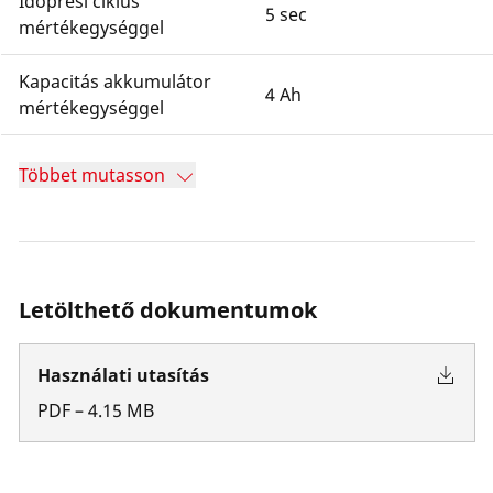
Időprési ciklus
5 sec
mértékegységgel
Kapacitás akkumulátor
4 Ah
mértékegységgel
Többet mutasson
Letölthető dokumentumok
Használati utasítás
PDF
–
4.15
MB