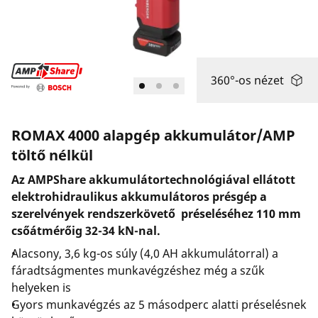
Vállalat és karrier
360°-os nézet
ROMAX 4000 alapgép akkumulátor/AMP
töltő nélkül
Az AMPShare akkumulátortechnológiával ellátott
elektrohidraulikus akkumulátoros présgép a
szerelvények rendszerkövető préseléséhez 110 mm
csőátmérőig 32-34 kN-nal.
Alacsony, 3,6 kg-os súly (4,0 AH akkumulátorral) a
fáradtságmentes munkavégzéshez még a szűk
helyeken is
Gyors munkavégzés az 5 másodperc alatti préselésnek