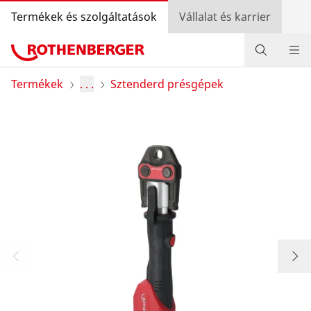
Termékek és szolgáltatások
Vállalat és karrier
Termékek
Termékek
. . .
Sztenderd présgépek
Szolgáltatás és hozzáadott érték
Szerelőknek
Bónusz program
Kereskedő kereső
Bejelentkezés
Országválasztás