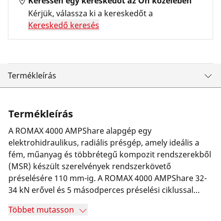
Keressen egy kereskedőt az Ön közelében
Kérjük, válassza ki a kereskedőt a
Kereskedő keresés
Termékleírás
Termékleírás
A ROMAX 4000 AMPShare alapgép egy
elektrohidraulikus, radiális présgép, amely ideális a
fém, műanyag és többrétegű kompozit rendszerekből
(MSR) készült szerelvények rendszerkövető
préselésére 110 mm-ig. A ROMAX 4000 AMPShare 32-
34 kN erővel és 5 másodperces préselési ciklussal
préseli a szerelvényeket. Az alacsony, 3,6 kg-os tömeg
Többet mutasson
és a kiegyensúlyozott súlyelosztás ergonomikus és