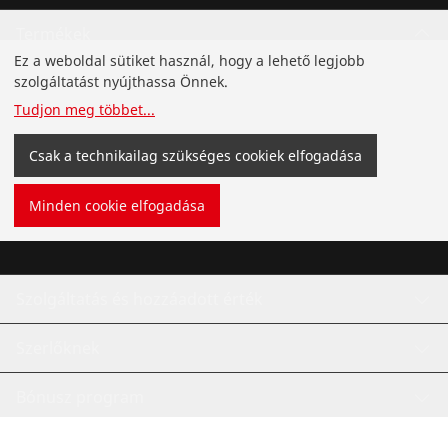
Termékek
Ez a weboldal sütiket használ, hogy a lehető legjobb
Telepítés
szolgáltatást nyújthassa Önnek.
Tudjon meg többet
...
Szervíz és karbantartás
Csak a technikailag szükséges cookiek elfogadása
Hűtés- és Klímatehnika
Minden cookie elfogadása
Általános szerszámok
Szolgáltatás és hozzáadott érték
Szerlőknek
Bónusz program