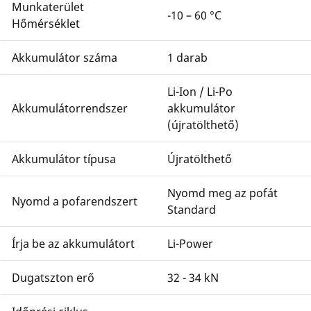
Munkaterület
-10 – 60 °C
Hőmérséklet
Akkumulátor száma
1 darab
Li-Ion / Li-Po
Akkumulátorrendszer
akkumulátor
(újratölthető)
Akkumulátor típusa
Újratölthető
Nyomd meg az pofát
Nyomd a pofarendszert
Standard
Írja be az akkumulátort
Li-Power
Dugatszton erő
32 - 34 kN