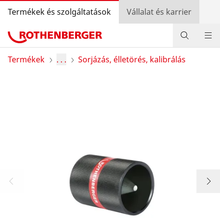
Termékek és szolgáltatások
Vállalat és karrier
Termékek
Termékek
. . .
Sorjázás, élletörés, kalibrálás
Szolgáltatás és hozzáadott érték
Szerelőknek
Bónusz program
Kereskedő kereső
Bejelentkezés
Országválasztás