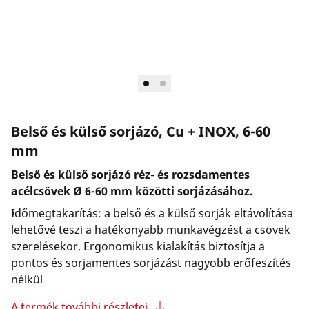
Vállalat és karrier
Belső és külső sorjázó, Cu + INOX, 6-60
mm
Belső és külső sorjázó réz- és rozsdamentes
acélcsövek Ø 6-60 mm közötti sorjázásához.
Időmegtakarítás: a belső és a külső sorják eltávolítása
lehetővé teszi a hatékonyabb munkavégzést a csövek
szerelésekor. Ergonomikus kialakítás biztosítja a
pontos és sorjamentes sorjázást nagyobb erőfeszítés
nélkül
A termék további részletei