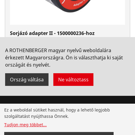
Sorjázó adapter II - 1500000236-hoz
Cikkszám 11045
A ROTHENBERGER magyar nyelvű weboldalára
érkezett Magyarországra. Ön is választhatja ki saját
országát és nyelvét.
Ország váltása
Ne változtass
Ez a weboldal sütiket használ, hogy a lehető legjobb
Hírlevél feliratkozás
szolgáltatást nyújthassa Önnek.
Ne maradjon le az innovatív termékekkel, exkluzív
Tudjon meg többet
...
ajánlatokkal és hasznos szolgáltatásokkal kapcsolatos