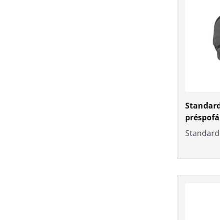
Standard
préspof
Standard