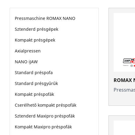
Pressmaschine ROMAX NANO
Sztenderd présgépek
Kompakt présgépek
Axialpressen
NANO iJAW
Standard préspofa
ROMAX 
Standard présgyűrűk
Pressma
Kompakt préspofák
Cserélhető kompakt préspofák
Sztenderd Maxipro préspofák
Kompakt Maxipro préspofák