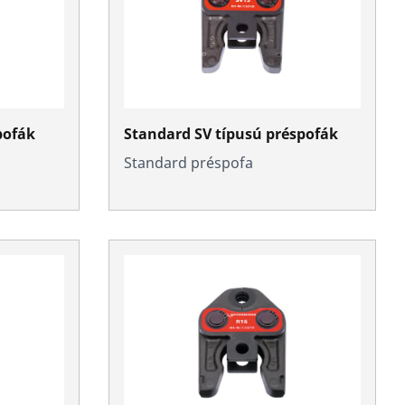
pofák
Standard SV típusú préspofák
Standard préspofa