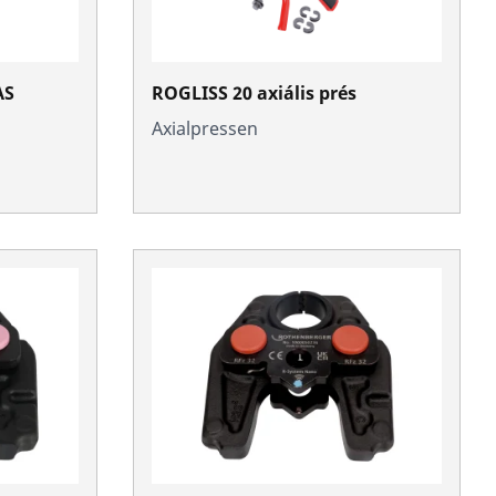
AS
ROGLISS 20 axiális prés
Axialpressen