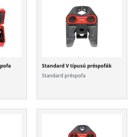
spofa
Standard V típusú préspofák
Standard préspofa