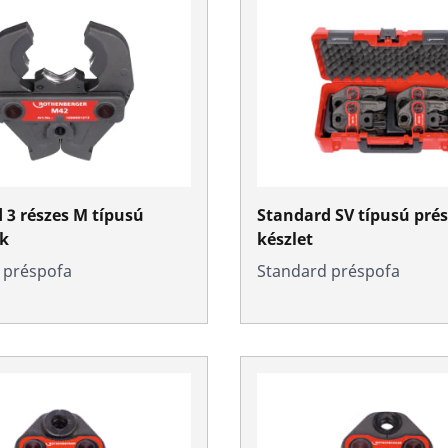
 3 részes M típusú
Standard SV típusú pré
ák
készlet
 préspofa
Standard préspofa