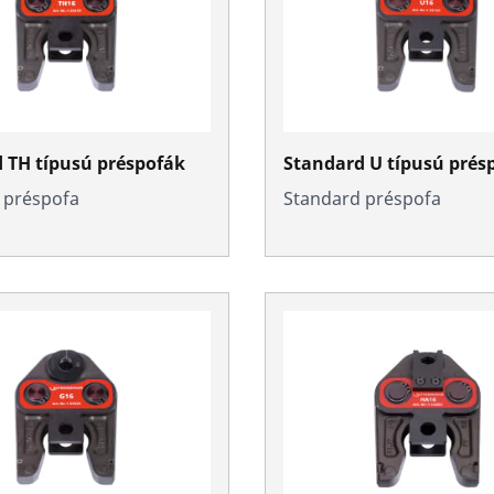
 TH típusú préspofák
Standard U típusú prés
 préspofa
Standard préspofa