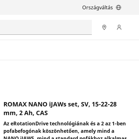
Országváltás
ROMAX NANO iJAWs set, SV, 15-22-28
mm, 2 Ah, CAS
Az eRotationDrive technológiának és a 2 az 1-ben
pofabefogónak köszönhetően, amely mind a
NANO iJAWS, mind a standard pofákhoz alkalmas,