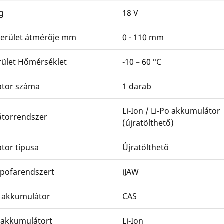
g
18 V
erület átmérője mm
0 - 110 mm
ület Hőmérséklet
-10 – 60 °C
tor száma
1 darab
Li-Ion / Li-Po akkumulátor
torrendszer
(újratölthető)
tor típusa
Újratölthető
pofarendszert
iJAW
 akkumulátor
CAS
z akkumulátort
Li-Ion