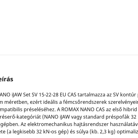
írás
NO iJAW Set SV 15-22-28 EU CAS tartalmazza az SV kontúr
 méretben, ezért ideális a fémcsőrendszerek szerelvényei
mpatibilis préseléséhez. A ROMAX NANO CAS az első hibrid
réserő-kategóriát (NANO iJAW vagy standard préspofák 32 
y gépben. Az elektromechanikus hajtásrendszer használatá
 (a legkisebb 32 kN-os gép) és súlya (kb. 2,3 kg) optimalizá