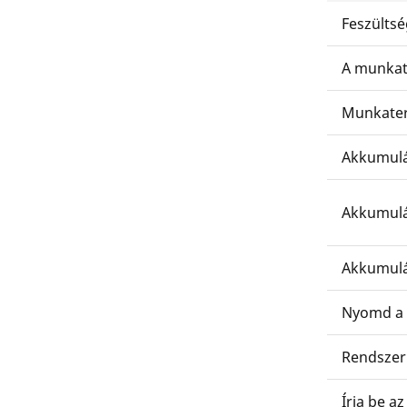
Feszültsé
A munkat
Munkater
Akkumulá
Akkumulá
Akkumulá
Nyomd a 
Rendszer
Írja be a