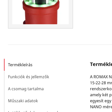
Termékle
Termékleírás
Funkciók és jellemzők
A ROMAX NA
15-22-28 mm
A csomag tartalma
rendszerko
amely két p
Műszaki adatok
egyesít eg
NANO mérete