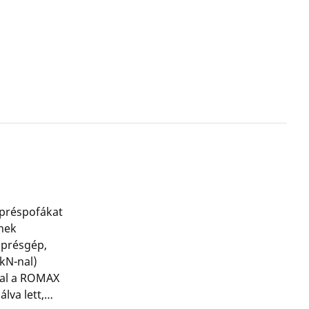
 préspofákat
nek
 présgép,
kN-nal)
val a ROMAX
lva lett,