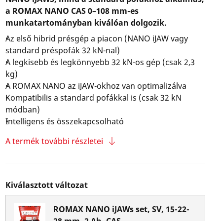
a ROMAX NANO CAS 0–108 mm-es
munkatartományban kiválóan dolgozik.
Az első hibrid présgép a piacon (NANO iJAW vagy
standard préspofák 32 kN-nal)
A legkisebb és legkönnyebb 32 kN-os gép (csak 2,3
kg)
A ROMAX NANO az iJAW-okhoz van optimalizálva
Kompatibilis a standard pofákkal is (csak 32 kN
módban)
Intelligens és összekapcsolható
A termék további részletei
Kiválasztott változat
ROMAX NANO iJAWs set, SV, 15-22-