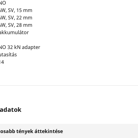
NO
JAW, SV, 15 mm
JAW, SV, 22 mm
JAW, SV, 28 mm
 akkumulátor
O 32 kN adapter
utasítás
14
 adatok
tosabb tények áttekintése