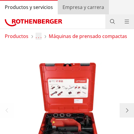
Productos y servicios
Empresa y carrera
Productos
Productos
. . .
Máquinas de prensado compactas
Servicios y valor añadido
Programa bonus ROTHENBERGER
Contacto
Búsqueda de distribuidores
Entrar
Selección de países