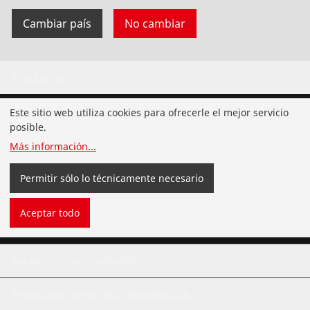
Cambiar país
No cambiar
Productos
Instalación de tuberías
Este sitio web utiliza cookies para ofrecerle el mejor servicio
posible.
Servicio y mantenimiento de tuberías
Más información
...
Herramientas de ACR
Permitir sólo lo técnicamente necesario
Herramientas de fontanería de uso general
Aceptar todo
Servicios y valor añadido
Programa bonus ROTHENBERGER