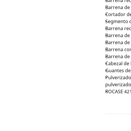
Barrena re
Barrena de
Cortador d
Segmento de
Barrena re
Barrena de
Barrena d
Barrena co
Barrena de
Cabezal de
Guantes de 
Pulverizad
pulverizado
ROCASE 421