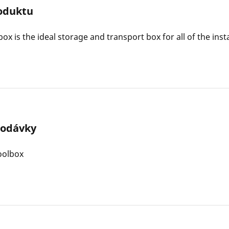
oduktu
box is the ideal storage and transport box for all of the insta
dodávky
oolbox