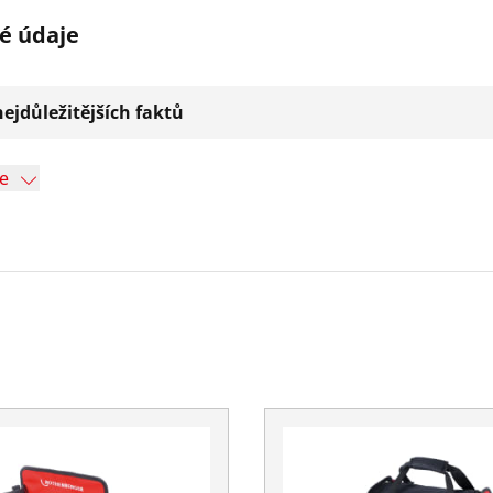
é údaje
ejdůležitějších faktů
ce