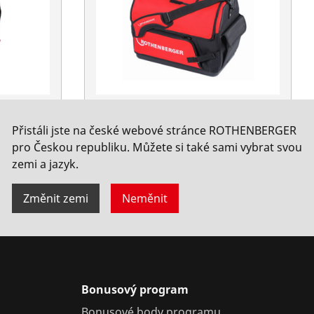
Y,
Taška na nářadí
Přistáli jste na české webové stránce ROTHENBERGER
450x285x335mm
pro Českou republiku. Můžete si také sami vybrat svou
Ne. 1500001320
zemi a jazyk.
Změnit zemi
Neměnit
Bonusový program
Bonusové body programu