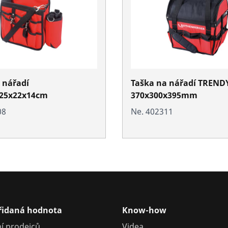
 nářadí
Taška na nářadí TREND
25x22x14cm
370x300x395mm
08
Ne. 402311
přidaná hodnota
Know-how
í prodejců
Videa