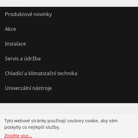
Produktové novinky
Akce
Instalace
Servis a údržba
Chladící a klimatizační technika
Univerzální nástroje
Služby a přidaná hodnota
Tyto webové stránky používají soubory cookie, aby vám
Know-how
poskytly co nejlepší služby.
Zjistěte více
...