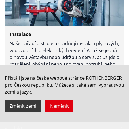
Společnost a kariéra
Instalace
Naše nářadí a stroje usnadňují instalaci plynových,
vodovodních a elektrických vedení. Ať už se jedná
o novou výstavbu nebo údržbu a servis, ať už jde o
rozdělení, ohýbání nebo spojování potrubí, nebo o
první vytvoření prostoru pro potrubí pomocí
Přistáli jste na české webové stránce ROTHENBERGER
jádrového vrtání - máme pro vás to správné
Zjistěte více
pro Českou republiku. Můžete si také sami vybrat svou
řešení.
zemi a jazyk.
Změnit zemi
Neměnit
Produkty