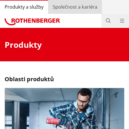
Produkty a služby
Společnost a kariéra
Produkty
Produkty
Služby a přidaná hodnota
Know-how
Bonusový program
Oblasti produktů
Vyhledávání prodejců
Přihlášení
Výběr země