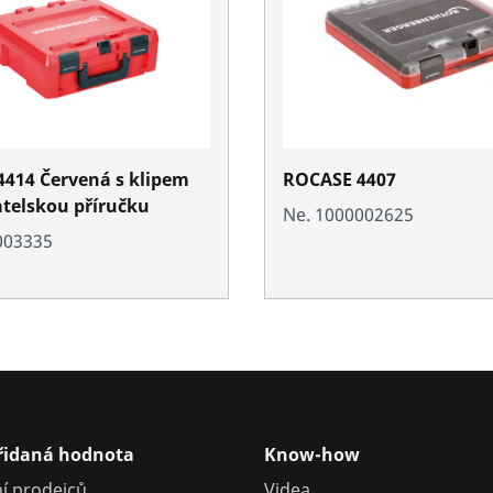
414 Červená s klipem
ROCASE 4407
atelskou příručku
Ne. 1000002625
003335
přidaná hodnota
Know-how
í prodejců
Videa