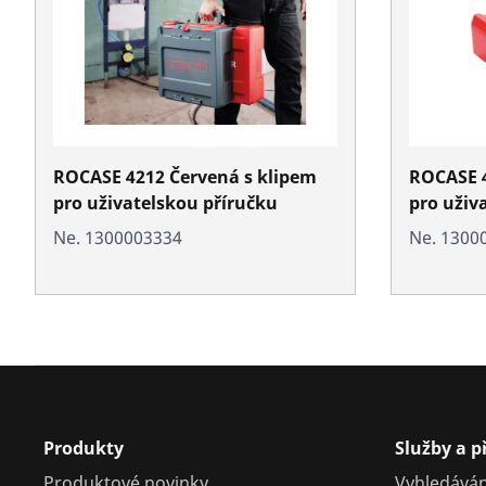
ROCASE 4212 Červená s klipem
ROCASE 4
pro uživatelskou příručku
pro uživ
Ne. 1300003334
Ne. 1300
Produkty
Služby a 
Produktové novinky
Vyhledáván