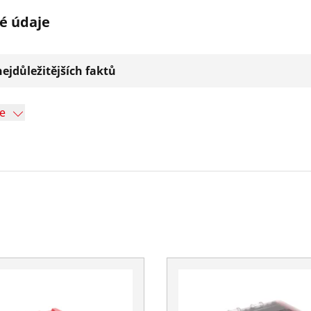
é údaje
ejdůležitějších faktů
ce