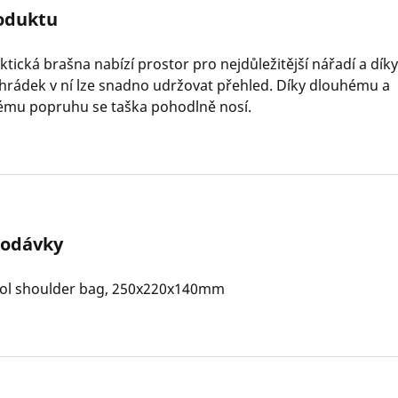
oduktu
ktická brašna nabízí prostor pro nejdůležitější nářadí a dí
hrádek v ní lze snadno udržovat přehled. Díky dlouhému a
nému popruhu se taška pohodlně nosí.
dodávky
ol shoulder bag, 250x220x140mm