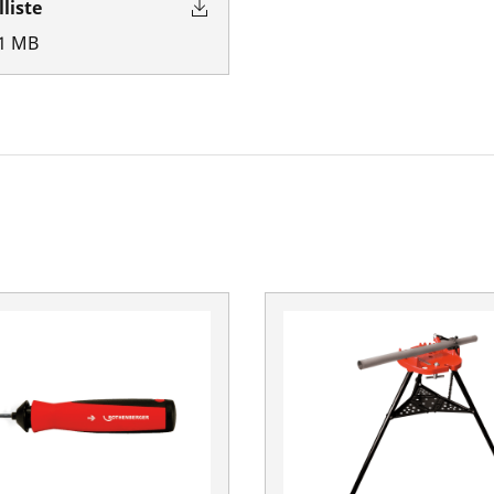
lliste
1
MB