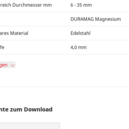
ereich Durchmesser mm
6 - 35 mm
DURAMAG Magnesium
ares Material
Edelstahl
efe
4,0 mm
gen
te zum Download