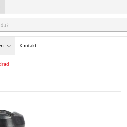
e
en
Kontakt
drad