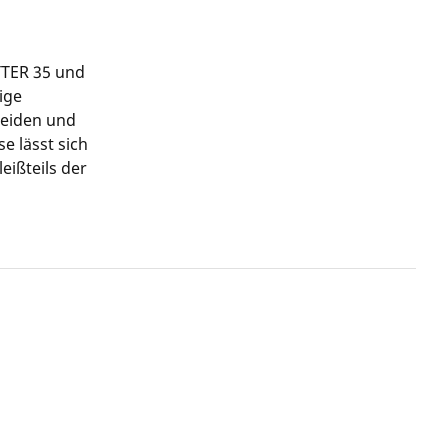
TTER 35 und
ige
neiden und
e lässt sich
eißteils der