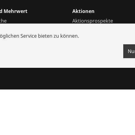
nd Mehrwert
Aktionen
che
Aktionsprospekte
und Ersatzteile
Bonusprogramm
glichen Service bieten zu können.
ungen
nzen
Nu
s
ten
Impressum
Rechtliches
Datenschutz
Kontakt
Hinweisg