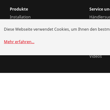
Produkte
Service u
Installation
Händlersu
Service und Wartung
Reparatur 
Diese Webseite verwendet Cookies, um Ihnen den bestmö
Kälte und Klima
Systemlös
Universalwerkzeuge
Akku-Allia
Mehr erfahren
...
Download
Videos
©
2026
ROTHENBERGER Werkzeuge GmbH
Cookies verwal