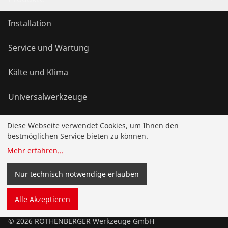
Installation
Service und Wartung
Kälte und Klima
Universalwerkzeuge
Diese Webseite verwendet Cookies, um Ihnen den
Service und Mehrwert
bestmöglichen Service bieten zu können.
Mehr erfahren
...
Aktionen
Nur technisch notwendige erlauben
Kontakt
Alle Akzeptieren
©
2026
ROTHENBERGER Werkzeuge GmbH