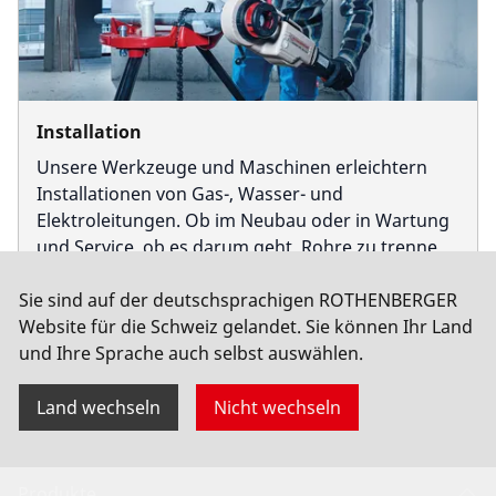
Unternehmen und Karriere
Installation
Unsere Werkzeuge und Maschinen erleichtern
Installationen von Gas-, Wasser- und
Elektroleitungen. Ob im Neubau oder in Wartung
und Service, ob es darum geht, Rohre zu trennen,
zu biegen oder zu verbinden oder aber erst durch
Sie sind auf der deutschsprachigen ROTHENBERGER
Kernbohren Raum für Leitungen zu schaffen – wir
Mehr erfahren
Website für die Schweiz gelandet. Sie können Ihr Land
haben für Sie die passende Lösung.
und Ihre Sprache auch selbst auswählen.
Land wechseln
Nicht wechseln
Produkte