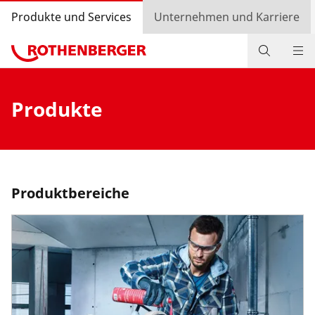
Produkte und Services
Unternehmen und Karriere
Produkte
Produkte
Service und Mehrwert
Aktionen
Kontakt
Produktbereiche
Händlersuche
Login
Länderauswahl