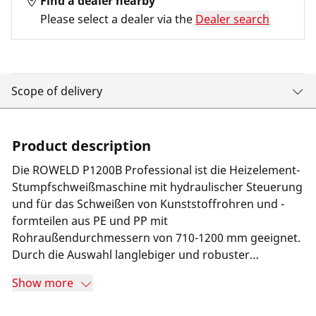
Find a dealer nearby
Please select a dealer via the
Dealer search
Scope of delivery
Product description
Die ROWELD P1200B Professional ist die Heizelement-
Stumpfschweißmaschine mit hydraulischer Steuerung
und für das Schweißen von Kunststoffrohren und -
formteilen aus PE und PP mit
Rohraußendurchmessern von 710-1200 mm geeignet.
Durch die Auswahl langlebiger und robuster
Komponenten wird eine wartungsarme und
Show more
zuverlässige Arbeitsweise gewährleistet.Mit der
ROWELD Hydraulik des Typs "Professional" sind