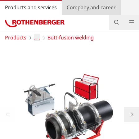
Products and services
Company and career
Products
Products
. . .
Butt-fusion welding
Service and added value
Contact
Dealer Locator
Log in
Country selection
Company and career