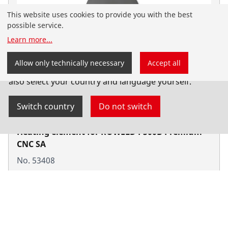
This website uses cookies to provide you with the best
possible service.
Learn more
...
You have landed on the English-speaking
Allow only technically necessary
Accept all
ROTHENBERGER website for South Africa. You can
also select your country and language yourself.
Switch country
Do not switch
Heating element for ROWELD P500B Premium
CNC SA
No. 53408