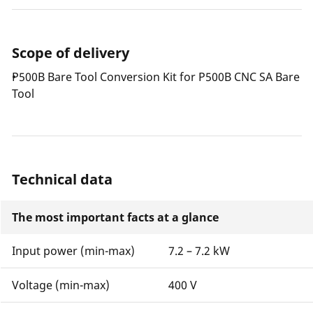
Schweißungen gemäß DVS Richtlinie 2207-1 und
anderen nationalen und internationalen Richtlinien
und Normen möglich. Hierfür ist die Steuerung mit
Scope of delivery
einem stufenlosen Druckregler, einem gut
ablesbarem Manometer und einem Druckspeicher
P500B Bare Tool Conversion Kit for P500B CNC SA Bare
ausgestattet.
Tool
Technical data
The most important facts at a glance
Input power (min-max)
7.2 – 7.2 kW
Voltage (min-max)
400 V