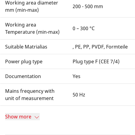
Working area diameter
200 - 500 mm
mm (min-max)
Working area
0 – 300 °C
Temperature (min-max)
Suitable Matrialias
, PE, PP, PVDF, Formteile
Power plug type
Plug type F (CEE 7/4)
Documentation
Yes
Mains frequency with
50 Hz
unit of measurement
Show more