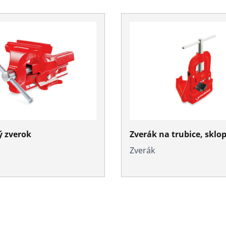
ý zverok
Zverák na trubice, sklo
Zverák