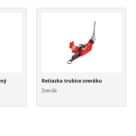
pný
Retiazka trubice zveráku
Zverák