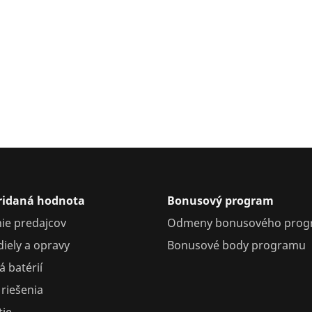
pridaná hodnota
Bonusový program
ie predajcov
Odmeny bonusového pro
iely a opravy
Bonusové body programu
 batérií
riešenia