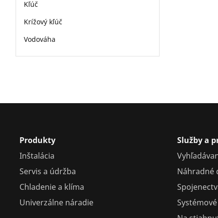
Kľúč
Krížový kľúč
Vodováha
Produkty
Služby a 
Inštalácia
Vyhľadávan
Servis a údržba
Náhradné d
Chladenie a klíma
Spojenectvá
Univerzálne náradie
Systémové 