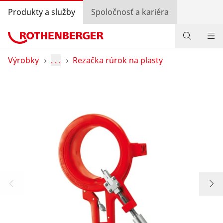
Produkty a služby
Spoločnosť a kariéra
Produkty
Výrobky
. . .
Rezačka rúrok na plasty
Služby a pridaná hodnota
Bonusový program
Špeciálne ponuky
Vyhľadávanie predajcov
Prihlásiť sa
Výber krajiny