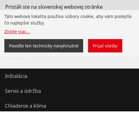
Pristáli ste na slovenskej webovej stránke
ROTHENBERGER pre Slovensko. Môžete si tiež vybrať
Táto webová lokalita používa súbory cookie, aby vám poskytla
svoju krajinu a jazy
čo najlepšie služby.
Zistite viac
...
Zmeniť krajinu
Nezmeniť
Povoľte len technicky nevyhnutné
Prijať všetky
Produkty
Inštalácia
Servis a údržba
Chladenie a klíma
Univerzálne náradie