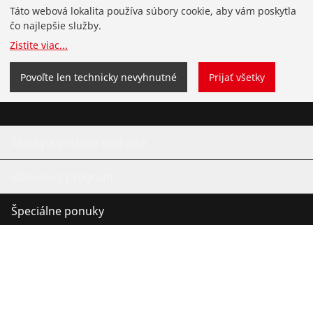
Táto webová lokalita používa súbory cookie, aby vám poskytla
Servis a údržba
čo najlepšie služby.
Zistite viac
...
Chladenie a klíma
Povoľte len technicky nevyhnutné
Prijať všetky
Univerzálne náradie
Služby a pridaná hodnota
Bonusový program
Špeciálne ponuky
©
2026
ROTHENBERGER Werkzeuge GmbH
Správa súborov cookie
Odtlačok
Právne záležitosti
Ochrana údajov
Kontaktujte nás
Ochrana oznamovatelů