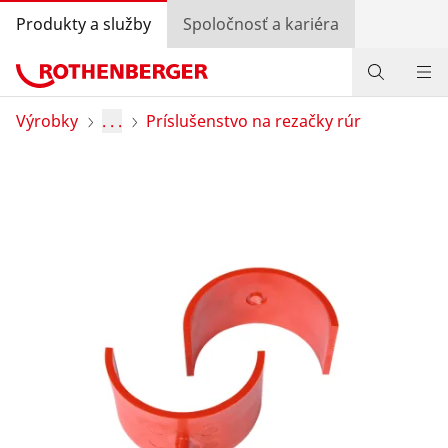
Produkty a služby
Spoločnosť a kariéra
Produkty
Výrobky
. . .
Príslušenstvo na rezačky rúr
Služby a pridaná hodnota
Bonusový program
Špeciálne ponuky
Vyhľadávanie predajcov
Prihlásiť sa
Výber krajiny