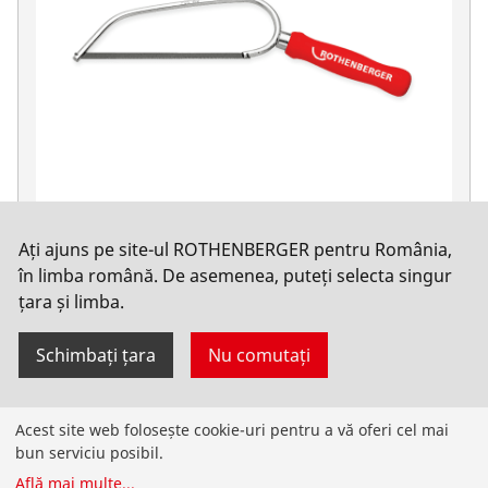
UNI ferăstrău mic PUK
Ați ajuns pe site-ul ROTHENBERGER pentru România,
Ferăstraie manuale
în limba română. De asemenea, puteți selecta singur
țara și limba.
Schimbați țara
Nu comutați
Acest site web folosește cookie-uri pentru a vă oferi cel mai
Produse
bun serviciu posibil.
Află mai multe
...