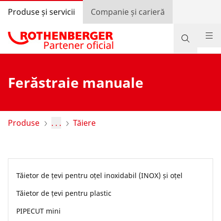
Produse și servicii
Companie și carieră
Produse
Ferăstraie manuale
Suport și servicii
Învață și economisește
Produse
. . .
Tăiere
Programul de bonusuri
Autentificare
Tăietor de țevi pentru oțel inoxidabil (INOX) și oțel
Selectarea țării
Tăietor de țevi pentru plastic
Companie și carieră
PIPECUT mini