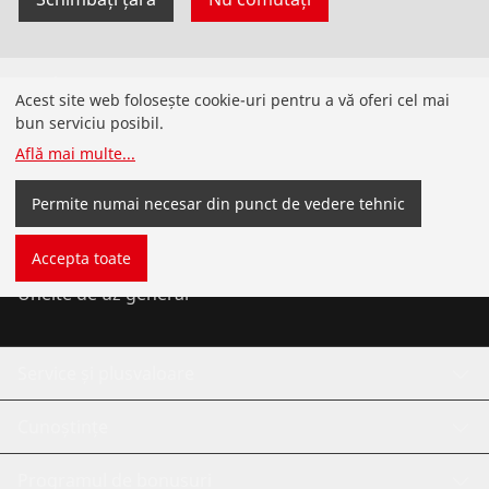
Produse
Acest site web folosește cookie-uri pentru a vă oferi cel mai
bun serviciu posibil.
Instalare
Află mai multe
...
Service și întreținere
Permite numai necesar din punct de vedere tehnic
Aer condiționat și refrigerare
Accepta toate
Unelte de uz general
Service și plusvaloare
Cunoștințe
Programul de bonusuri