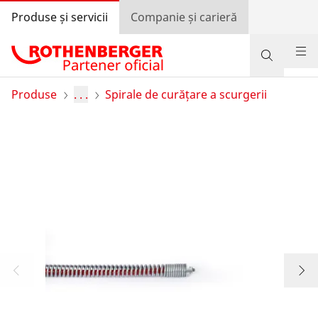
Produse și servicii
Companie și carieră
Produse
Produse
. . .
Spirale de curățare a scurgerii
Suport și servicii
Învață și economisește
Programul de bonusuri
Autentificare
Selectarea țării
Companie și carieră