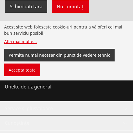
Schimbați țara
Nu comutați
Acest site web folosește cookie-uri pentru a vă oferi cel mai
Produse
bun serviciu posibil.
Află mai multe
...
Instalare
Permite numai necesar din punct de vedere tehnic
Service și întreținere
Accepta toate
Aer condiționat și refrigerare
Unelte de uz general
Service și plusvaloare
Cunoștințe