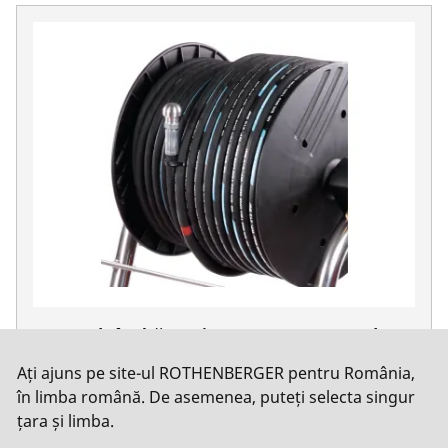
Furtun de înaltă presiune pentru aparate de
curățat HD
Ați ajuns pe site-ul ROTHENBERGER pentru România,
Curățător de înaltă presiune - accesorii
în limba română. De asemenea, puteți selecta singur
țara și limba.