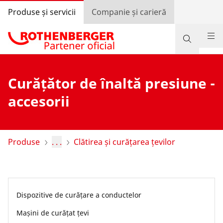
Produse și servicii
Companie și carieră
Produse
Curățător de înaltă presiune -
Suport și servicii
accesorii
Învață și economisește
Programul de bonusuri
Produse
. . .
Clătirea și curățarea țevilor
Autentificare
Selectarea țării
Dispozitive de curățare a conductelor
Companie și carieră
Mașini de curățat țevi