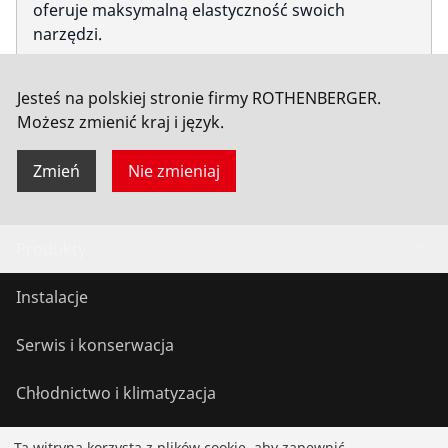
oferuje maksymalną elastyczność swoich
narzędzi.
Jesteś na polskiej stronie firmy ROTHENBERGER.
Możesz zmienić kraj i język.
Zmień
Nie zmieniaj
Produkty
Instalacje
Serwis i konserwacja
Chłodnictwo i klimatyzacja
Narzędzia uniwersalne
Ta witryna korzysta z plików cookie, aby zapewnić