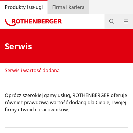
Produkty i usługi
Firma i kariera
Produkty
Serwis
Serwis i części zamienne
Akademia ROTHENBERGER
Serwis i wartość dodana
Promocje
Lokalizator dystrybutorów
Oprócz szerokiej gamy usług, ROTHENBERGER oferuje
również prawdziwą wartość dodaną dla Ciebie, Twojej
Zaloguj się
firmy i Twoich pracowników.
Wybór kraju