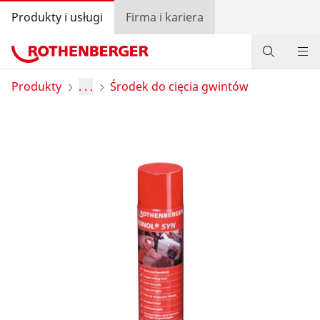
Produkty i usługi
Firma i kariera
Produkty
Produkty
. . .
Środek do cięcia gwintów
Serwis i części zamienne
Akademia ROTHENBERGER
Promocje
Lokalizator dystrybutorów
Zaloguj się
Wybór kraju