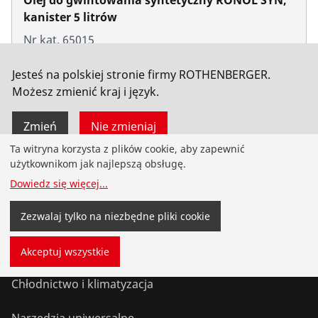
kanister 5 litrów
Nr kat. 65015
Jesteś na polskiej stronie firmy ROTHENBERGER.
Możesz zmienić kraj i język.
Zmień
Nie zmieniaj
Ta witryna korzysta z plików cookie, aby zapewnić
użytkownikom jak najlepszą obsługę.
Produkty
Dowiedz się więcej
...
Instalacje
Zezwalaj tylko na niezbędne pliki cookie
Serwis i konserwacja
Akceptuj wszystkie
Chłodnictwo i klimatyzacja
Narzędzia uniwersalne