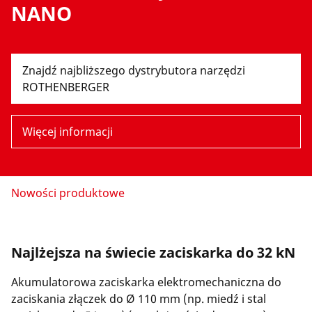
Firma i kariera
NANO
Znajdź najbliższego dystrybutora narzędzi
ROTHENBERGER
Więcej informacji
Nowości produktowe
Najlżejsza na świecie zaciskarka do 32 kN
Akumulatorowa zaciskarka elektromechaniczna do
zaciskania złączek do Ø 110 mm (np. miedź i stal