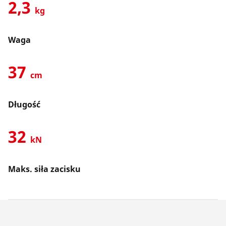
2,3
kg
Waga
37
cm
Długość
32
kN
Maks. siła zacisku