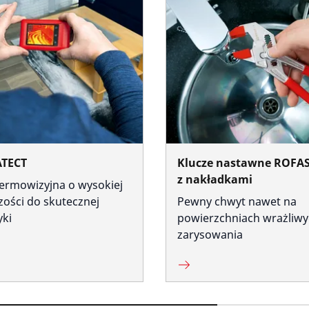
TECT
Klucze nastawne ROFAST
z nakładkami
ermowizyjna o wysokiej
zości do skutecznej
Pewny chwyt nawet na
yki
powierzchniach wrażliwy
zarysowania