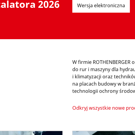
alatora 2026
Wersja elektroniczna
W firmie ROTHENBERGER op
do rur i maszyny dla hydra
i klimatyzacji oraz techni
na placach budowy w branż
technologii ochrony środow
Odkryj wszystkie nowe pro