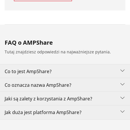
FAQ o AMPShare
Tutaj znajdziesz odpowiedzi na najważniejsze pytania.
Co to jest AmpShare?
Co oznacza nazwa AmpShare?
AMPShare to system akumulatorów do
Jaki są zalety z korzystania z AmpShare?
profesjonalnych elektronarzędzi różnych marek, który
AMPShare składa się z terminów „AMP”, skrót od
zapewnia elastyczność ich obsługi za pomocą jednego
Jak duża jest platforma AmpShare?
Ampera (jednostka miary natężenia prądu
i tego samego akumulatora. Akumulatory AMPShare,
Jako kompaktowy i lekki akumulator, AMPShare
elektrycznego), oznaczającego wydajność systemu,
które są dostępne w różnych pojemnościach i
oferuje mobilność i nieograniczoną elastyczność,