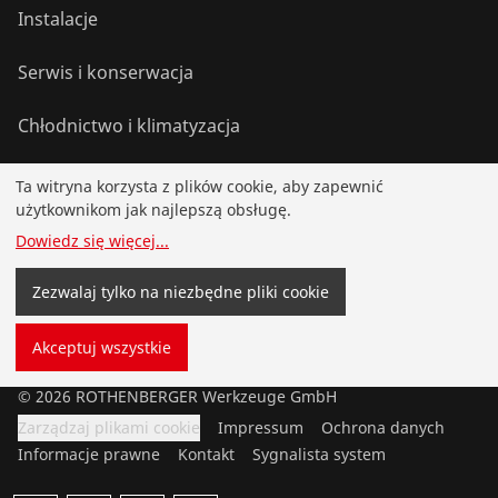
Instalacje
Serwis i konserwacja
Chłodnictwo i klimatyzacja
Narzędzia uniwersalne
Ta witryna korzysta z plików cookie, aby zapewnić
użytkownikom jak najlepszą obsługę.
Dowiedz się więcej
...
Serwis i części zamienne
Zezwalaj tylko na niezbędne pliki cookie
Akademia ROTHENBERGER
Akceptuj wszystkie
©
2026
ROTHENBERGER Werkzeuge GmbH
Zarządzaj plikami cookie
Impressum
Ochrona danych
Informacje prawne
Kontakt
Sygnalista system