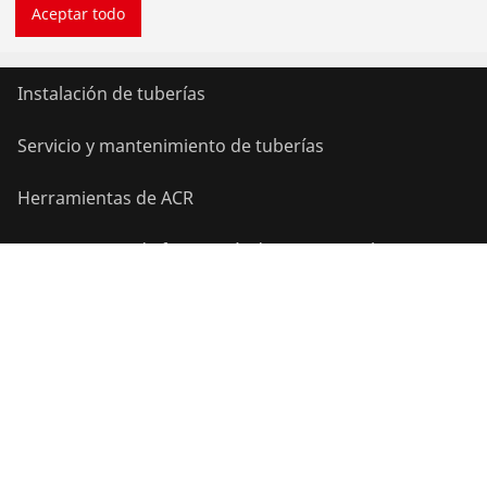
Aceptar todo
Productos
Instalación de tuberías
Servicio y mantenimiento de tuberías
Herramientas de ACR
Herramientas de fontanería de uso general
Servicios y valor añadido
Programa bonus ROTHENBERGER
Contacto