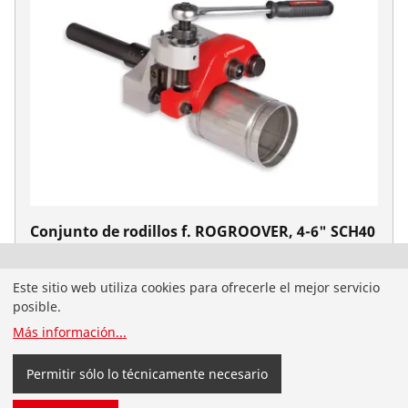
Conjunto de rodillos f. ROGROOVER, 4-6" SCH40
No. 1000000722
Ha llegado a la página web de ROTHENBERGER para
Este sitio web utiliza cookies para ofrecerle el mejor servicio
España. También puede seleccionar usted mismo el
posible.
país y el idioma.
Más información
...
Cambiar país
No cambiar
Permitir sólo lo técnicamente necesario