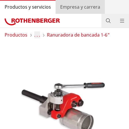
Productos y servicios
Empresa y carrera
Productos
Productos
. . .
Ranuradora de bancada 1-6"
Servicios y valor añadido
Programa bonus ROTHENBERGER
Contacto
Búsqueda de distribuidores
Entrar
Selección de países