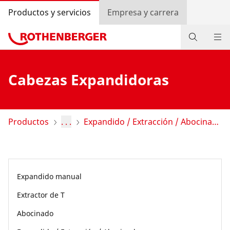
Productos y servicios
Empresa y carrera
Productos
Cabezas Expandidoras
Servicios y valor añadido
Programa bonus ROTHENBERGER
Productos
. . .
Expandido / Extracción / Abocinado
Contacto
Búsqueda de distribuidores
Expandido manual
Entrar
Extractor de T
Selección de países
Abocinado