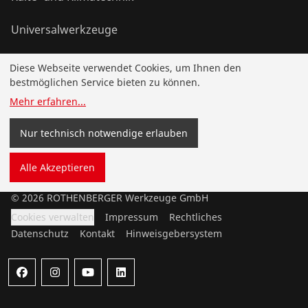
Universalwerkzeuge
Diese Webseite verwendet Cookies, um Ihnen den
Service und Mehrwert
bestmöglichen Service bieten zu können.
Mehr erfahren
...
Wissen
Nur technisch notwendige erlauben
Bonusprogramm
Alle Akzeptieren
©
2026
ROTHENBERGER Werkzeuge GmbH
Cookies verwalten
Impressum
Rechtliches
Datenschutz
Kontakt
Hinweisgebersystem