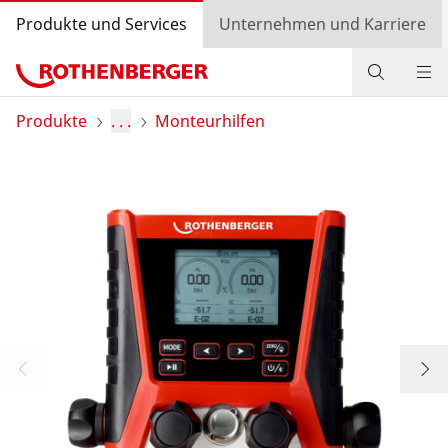
Produkte und Services
Unternehmen und Karriere
Produkte
Produkte
. . .
Monteurhilfen
Service und Mehrwert
Wissen
Bonusprogramm
Händlersuche
Einkaufswagen
Login