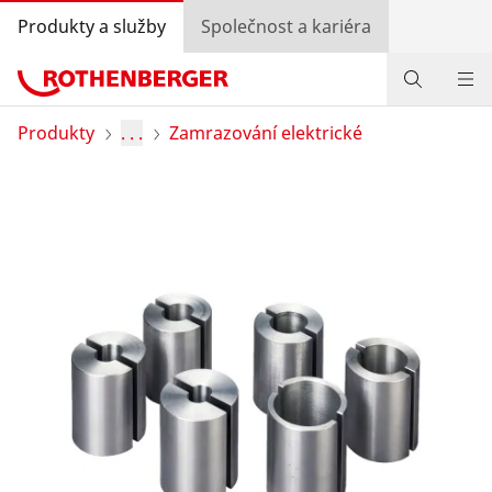
Produkty a služby
Společnost a kariéra
Produkty
Produkty
. . .
Zamrazování elektrické
Služby a přidaná hodnota
Know-how
Bonusový program
Vyhledávání prodejců
Přihlášení
Výběr země