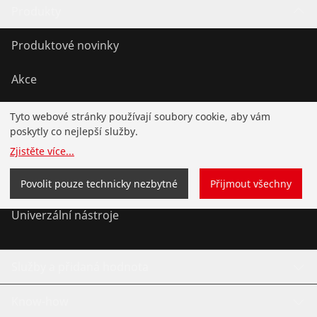
Produkty
Produktové novinky
Akce
Instalace
Tyto webové stránky používají soubory cookie, aby vám
poskytly co nejlepší služby.
Servis a údržba
Zjistěte více
...
Chladící a klimatizační technika
Povolit pouze technicky nezbytné
Přijmout všechny
Univerzální nástroje
Služby a přidaná hodnota
Know-how