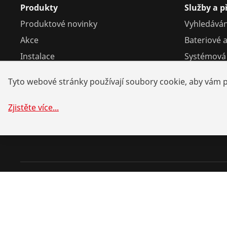
Produkty
Služby a 
Produktové novinky
Vyhledáván
Akce
Bateriové a
Instalace
Systémová 
Servis a údržba
Ke stažení
Tyto webové stránky používají soubory cookie, aby vám po
Chladící a klimatizační technika
Univerzální nástroje
Zjistěte více
...
©
2026
ROTHENBERGER Werkzeuge GmbH
Správa souborů