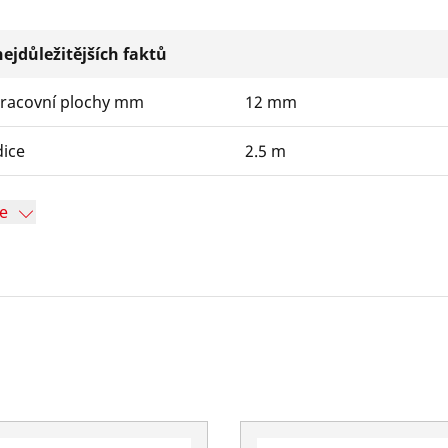
ejdůležitějších faktů
racovní plochy mm
12 mm
dice
2.5 m
ce