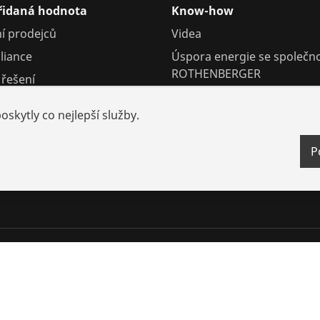
přidaná hodnota
Know-how
í prodejců
Videa
liance
Úspora energie se společno
ROTHENBERGER
řešení
Školení
skytly co nejlepší služby.
P
 cookie
Firemní údaje
Právní záležitosti
Ochrana údajů
Kont