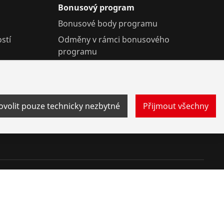
Bonusový program
Bonusové body programu
stí
Odměny v rámci bonusového
programu
ovolit pouze technicky nezbytné
Přijmout všechny
aktujte nás
Systém whistleblowerů