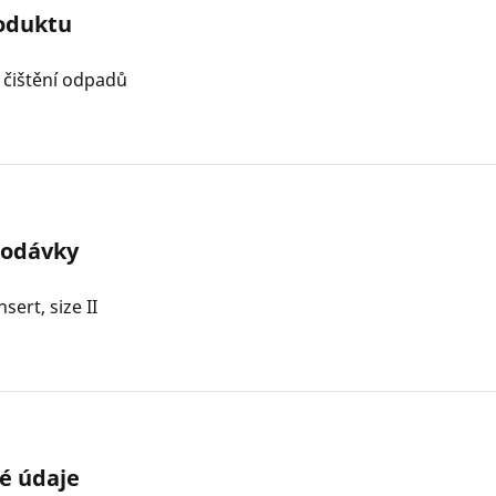
oduktu
 čištění odpadů
dodávky
sert, size II
é údaje