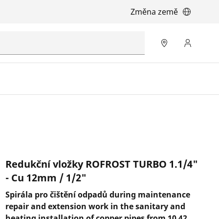
Změna země
Redukční vložky ROFROST TURBO 1.1/4"
- Cu 12mm / 1/2"
Spirála pro čištění odpadů during maintenance
repair and extension work in the sanitary and
heating installation of copper pipes from 10 42