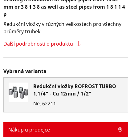
mm or 3 8 1 3 8 as well as steel pipes from 1 8 1 1 4
p
Redukční vložky v různých velikostech pro všechny
průměry trubek
Další podrobnosti o produktu
Vybraná varianta
Redukční vložky ROFROST TURBO
1.1/4" - Cu 12mm / 1/2"
Ne.
62211
Nákup u prodejce