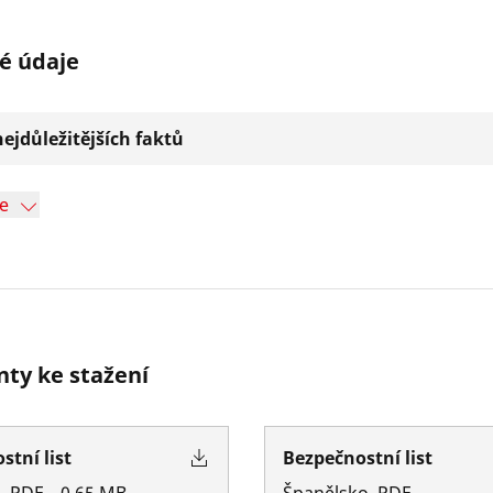
é údaje
ejdůležitějších faktů
ce
ty ke stažení
stní list
Bezpečnostní list
o
,
PDF
–
0.65
MB
Španělsko
,
PDF