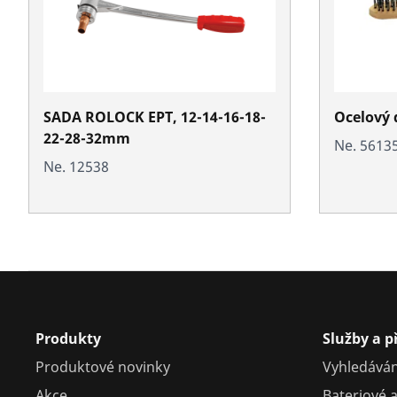
SADA ROLOCK EPT, 12-14-16-18-
Ocelový 
22-28-32mm
Ne. 5613
Ne. 12538
Produkty
Služby a 
Produktové novinky
Vyhledáván
Akce
Bateriové a