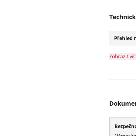
Technick
Přehled n
Zobrazit ví
Dokumen
Bezpečno
Německ