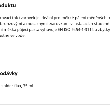
oduktu
ovací tok tvarovek je ideální pro měkké pájení měděných t
bronzovými a mosaznými tvarovkami v instalacích studené
tní měkká pájecí pasta vyhovuje EN ISO 9454-1-3114 a zbytky 
stné ve vodě.
dodávky
t solder flux, 35 ml