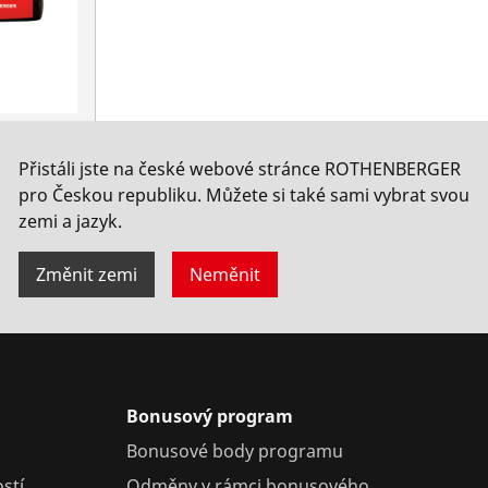
epelí
Přistáli jste na české webové stránce ROTHENBERGER
pro Českou republiku. Můžete si také sami vybrat svou
zemi a jazyk.
Změnit zemi
Neměnit
Bonusový program
Bonusové body programu
stí
Odměny v rámci bonusového