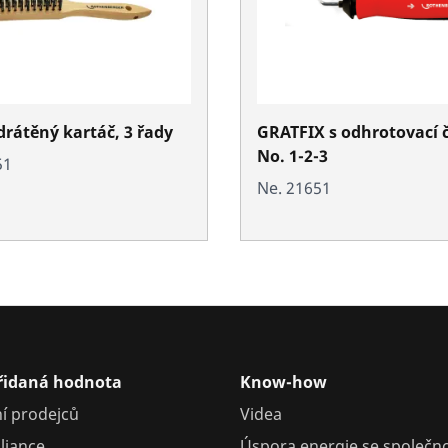
drátěný kartáč, 3 řady
GRATFIX s odhrotovací č
No. 1-2-3
51
Ne. 21651
přidaná hodnota
Know-how
í prodejců
Videa
liance
Úspora energie se společno