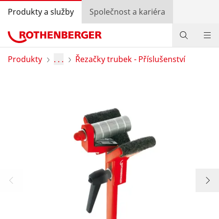
Produkty a služby
Společnost a kariéra
Produkty
Produkty
. . .
Řezačky trubek - Příslušenství
Služby a přidaná hodnota
Know-how
Bonusový program
Vyhledávání prodejců
Přihlášení
Výběr země