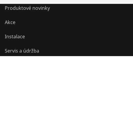
Produktové novinky
Akce
Instalace
Servis a údržba
Chladící a klimatizační technika
Univerzální nástroje
Služby a přidaná hodnota
Know-how
Bonusový program