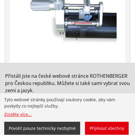
Zařízení na odlupování trubek pro plastové
Přistáli jste na české webové stránce ROTHENBERGER
trubky
pro Českou republiku. Můžete si také sami vybrat svou
zemi a jazyk.
Ne. 53240
Tyto webové stránky používají soubory cookie, aby vám
Změnit zemi
Neměnit
poskytly co nejlepší služby.
Zjistěte více
...
Produkty
Povolit pouze technicky nezbytné
Přijmout všechny