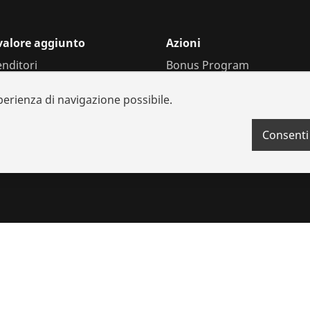
 valore aggiunto
Azioni
enditori
Bonus Program
 e ricambi
sperienza di navigazione possibile.
i sistema
a batterie
Consenti
nto
okie
Impronta
Legale
Protezione dei dati
Contatto
Sistema