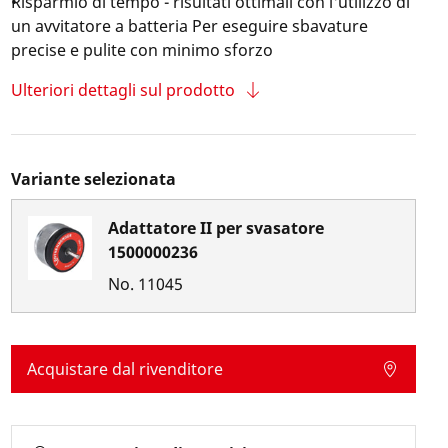
Risparmio di tempo - risultati ottimali con l'utilizzo di
un avvitatore a batteria Per eseguire sbavature
precise e pulite con minimo sforzo
Ulteriori dettagli sul prodotto
Variante selezionata
Adattatore II per svasatore
1500000236
No.
11045
Acquistare dal rivenditore