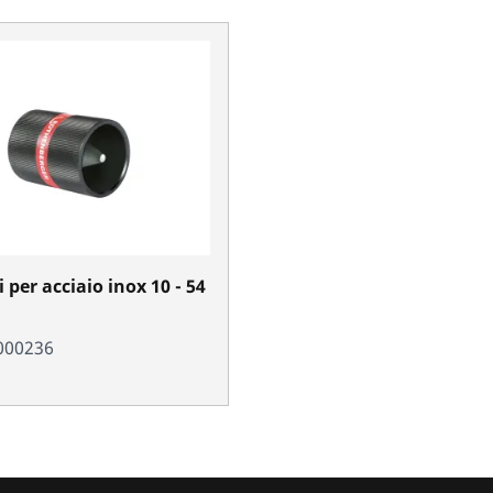
 per acciaio inox 10 - 54
000236