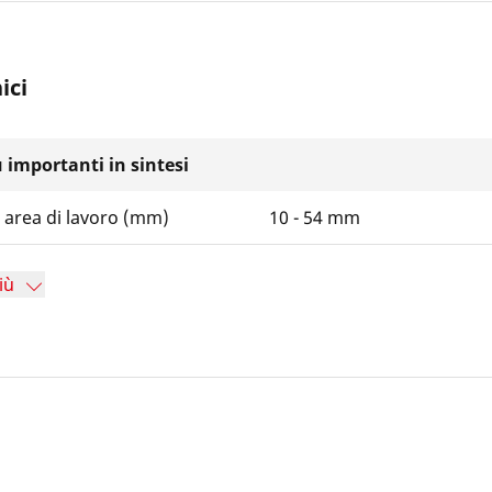
ici
iù importanti in sintesi
 area di lavoro (mm)
10 - 54 mm
iù