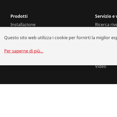
Prodotti
Servizio e
Installazione
Ricerca riv
Analisi e manutenzione
Riparazioni
Questo sito web utilizza i cookie per fornirti la miglior e
Clima e refrigerazione
Soluzioni d
Utensileria universale
Alleanze tr
Per saperne di più
...
Scaricame
Video
©
2026
ROTHENBERGER Werkzeuge GmbH
Gestione dei co