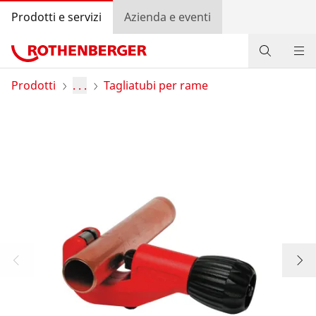
Prodotti e servizi
Azienda e eventi
Prodotti
Prodotti
. . .
Tagliatubi per rame
Servizio e valore aggiunto
Bonus program
Contatti
Trova rivenditore
Accedi
Selezione del Paese