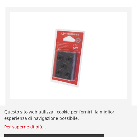
Rotella per TC 35, Cu-Ms-Al-Fe, 5pz
Questo sito web utilizza i cookie per fornirti la miglior
No. 070017D
esperienza di navigazione possibile.
Sei atterrato sul sito ROTHENBERGER in italiano per la
Per saperne di più
...
Svizzera. Puoi anche selezionare il tuo paese e la tua