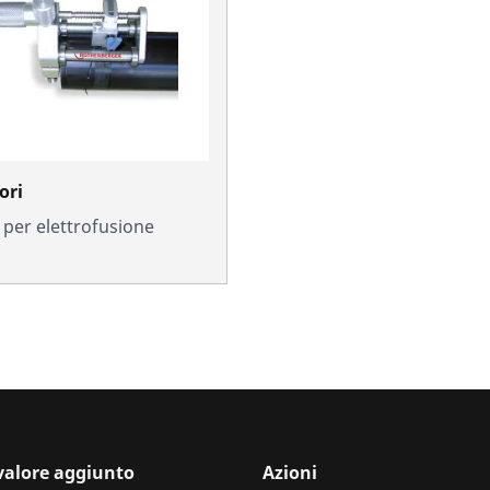
ori
i per elettrofusione
 valore aggiunto
Azioni