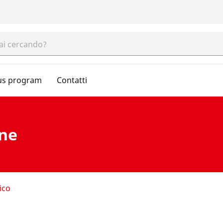
us program
Contatti
one
ico