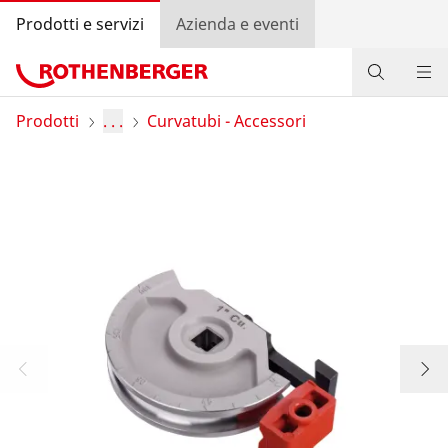
Prodotti e servizi
Azienda e eventi
Prodotti
Prodotti
. . .
Curvatubi - Accessori
Servizio e valore aggiunto
Bonus program
Contatti
Trova rivenditore
Accedi
Selezione del Paese