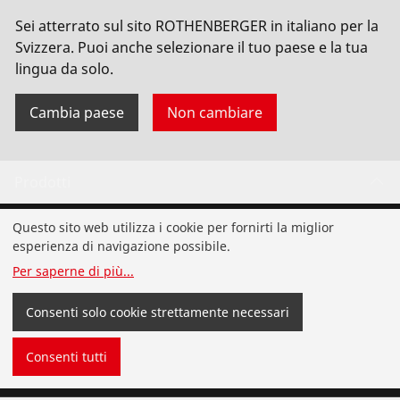
No. 70029
Sei atterrato sul sito ROTHENBERGER in italiano per la
Svizzera. Puoi anche selezionare il tuo paese e la tua
lingua da solo.
Cambia paese
Non cambiare
Prodotti
Installazione
Questo sito web utilizza i cookie per fornirti la miglior
esperienza di navigazione possibile.
Analisi e manutenzione
Per saperne di più
...
Clima e refrigerazione
Consenti solo cookie strettamente necessari
Utensileria universale
Consenti tutti