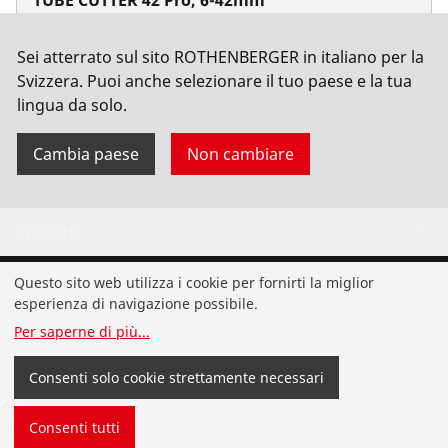
No. 70029
Sei atterrato sul sito ROTHENBERGER in italiano per la
Svizzera. Puoi anche selezionare il tuo paese e la tua
lingua da solo.
Cambia paese
Non cambiare
Prodotti
Installazione
Questo sito web utilizza i cookie per fornirti la miglior
esperienza di navigazione possibile.
Analisi e manutenzione
Per saperne di più
...
Clima e refrigerazione
Consenti solo cookie strettamente necessari
Utensileria universale
Consenti tutti