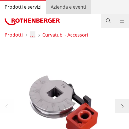
Prodotti e servizi
Azienda e eventi
Prodotti
Prodotti
. . .
Curvatubi - Accessori
Servizio e valore aggiunto
Bonus program
Contatti
Trova rivenditore
Accedi
Selezione del Paese