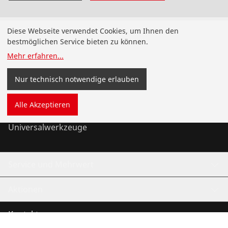
Produkte
Diese Webseite verwendet Cookies, um Ihnen den
bestmöglichen Service bieten zu können.
Installation
Mehr erfahren
...
Service und Wartung
Nur technisch notwendige erlauben
Kälte und Klima
Alle Akzeptieren
Universalwerkzeuge
Service und Mehrwert
Aktionen
Kontakt