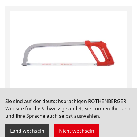
Sie sind auf der deutschsprachigen ROTHENBERGER
Sägebogen ROBO Super,SW300,Sägebl.71213
Website für die Schweiz gelandet. Sie können Ihr Land
und Ihre Sprache auch selbst auswählen.
No. 71206
Land wechseln
Nicht wechseln