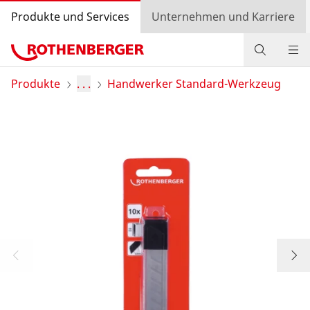
Produkte und Services
Unternehmen und Karriere
Produkte
Produkte
. . .
Handwerker Standard-Werkzeug
Service und Mehrwert
Aktionen
Kontakt
Händlersuche
Login
Länderauswahl