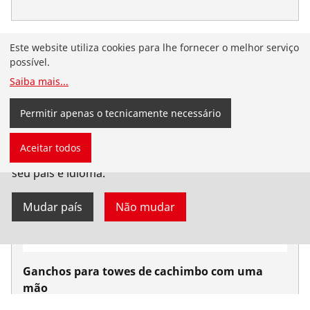
Este website utiliza cookies para lhe fornecer o melhor serviço
possível.
Saiba mais
...
Permitir apenas o tecnicamente necessário
Você chegou ao site da ROTHENBERGER em
Aceitar todos
português do Brasil. Você também pode selecionar
seu país e idioma.
Mudar país
Não mudar
Ganchos para towes de cachimbo com uma
mão
Ferramentas manuais para tubos