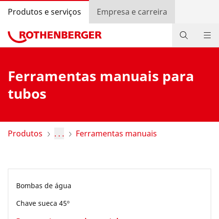
Produtos e serviços
Empresa e carreira
Produtos
Ferramentas manuais para
Informações
tubos
Contato
Pesquisa de revendedores
Produtos
. . .
Ferramentas manuais
Entrar
Seleção do país
Bombas de água
Empresa e carreira
Chave sueca 45º