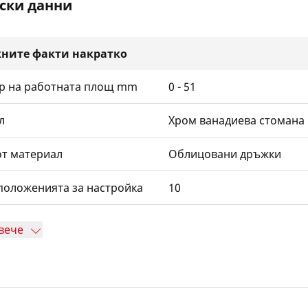
ски данни
ните факти накратко
р на работната площ mm
0 - 51
л
Хром ванадиева стомана
от материал
Облицовани дръжки
положенията за настройка
10
вече