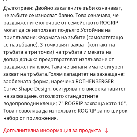
Дълготраен: Двойно закалените зъби означават,
че зъбите се износват бавно. Това означава, че
раздвижените ключове от семейството ROGRIP
могат да се използват по-дълго.Устойчив на
приплъзване: Формата на зъбите (самозатягащо
се назъбване), 3-точковият захват (контакт на
тръбата в три точки) на тръбата и меката на
допир дръжка предотвратяват изплъзване от
раздвижения ключ. Така че винаги имате сигурен
захват на тръбата.Голям капацитет на захващане:
заоблената форма, наречена ROTHENBERGER
Curve-Shape-Design, осигурява по-висок капацитет
на захващане, отколкото стандартните
водопроводни клещи: 7" ROGRIP захваща като 10".
Това позволява да използвате ROGRIP за по-широк
набор от приложения.
Допълнителна информация за продукта