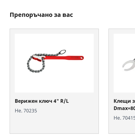
Препоръчано за вас
Верижен ключ 4" R/L
Клещи з
Dmax=8
Не. 70235
Не. 7041