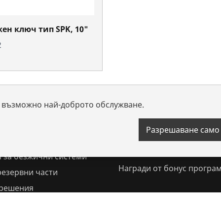
ен ключ тип SPK, 10"
2
ви възможно най-доброто обслужване.
Разрешаване само
Бонус програма на
ROTHENBERGER
 за безжични системи
Награди от бонус програ
резервни части
 решения
и изтегляния