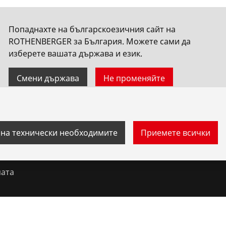
Попаднахте на българскоезичния сайт на
ROTHENBERGER за България. Можете сами да
изберете вашата държава и език.
Смени държава
Не променяйте
 на технически необходимите
Приемете всички
Свържете се с нас
мата