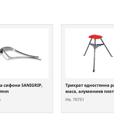
а сифони SANIGRIP,
Трикрат едностенна р
0mm
маса, алуминиев плот
5
Не. 70751