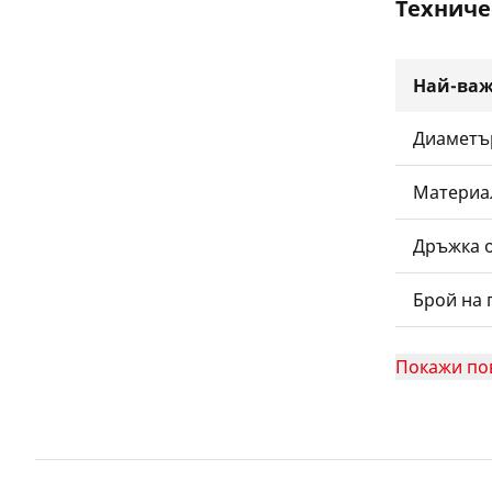
Техниче
Най-важ
Диаметъ
Материа
Дръжка 
Брой на 
Покажи по