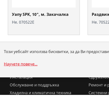
Уапу SPK, 10", м. Закачалка
Раздвиж
Не. 070522E
Не. 7052
Този уебсайт използва бисквитки, за да Ви предоста
Научете повече
...
Продукти
Услуги
Инсталация
Сдружения
Обслужване и поддръжка
Ремонт и 
Хладилна и климатична техника
Системни
Универсални инструменти
Техническ