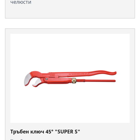
челюсти
Тръбен ключ 45° "SUPER S"