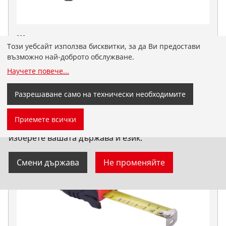
Шлосерски чук
Този уебсайт използва бисквитки, за да Ви предостави
Стандартни инструменти
възможно най-доброто обслужване.
Научете повече
...
Разрешаване само на технически необходимите
Попаднахте на българскоезичния сайт на
Приемете всички
ROTHENBERGER за България. Можете сами да
изберете вашата държава и език.
Смени държава
Не променяйте