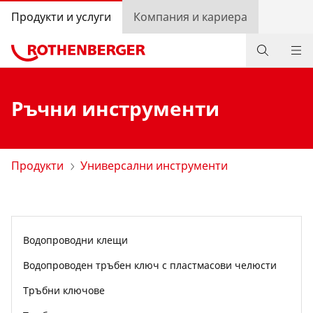
Продукти и услуги
Компания и кариера
Продукти
Ръчни инструменти
Услуги
Бонус програма на ROTHENBERGER
Продукти
Универсални инструменти
Свържете се с нас
Вход
Водопроводни клещи
Избор на държава
Водопроводен тръбен ключ с пластмасови челюсти
Компания и кариера
Тръбни ключове