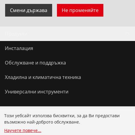
Смени държава
Не променяйте
Продукти
Инсталация
Обслужване и поддръжка
Хладилна и климатична техника
Универсални инструменти
Услуги
Този уебсайт използва бисквитки, за да Ви предостави
възможно най-доброто обслужване.
Бонус програма на ROTHENBERGER
Научете повече
...