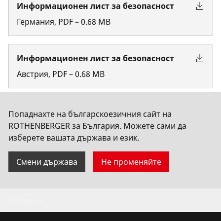
Информационен лист за безопасност
Германия
,
PDF
–
0.68
MB
Информационен лист за безопасност
Австрия
,
PDF
–
0.68
MB
Информационен лист за безопасност
Попаднахте на българскоезичния сайт на
ROTHENBERGER за България. Можете сами да
Белгия
,
PDF
изберете вашата държава и език.
Покажи повече
Смени държава
Не променяйте
Продукти