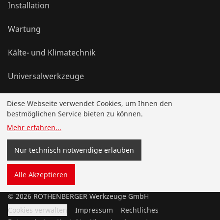
Installation
Wartung
Kälte- und Klimatechnik
Universalwerkzeuge
Diese Webseite verwendet Cookies, um Ihnen den
Service und Mehrwert
bestmöglichen Service bieten zu können.
Mehr erfahren
...
Wissen
Nur technisch notwendige erlauben
Bonusprogramm
Alle Akzeptieren
©
2026
ROTHENBERGER Werkzeuge GmbH
Cookies verwalten
Impressum
Rechtliches