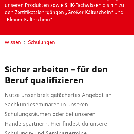
Unternehmen und Karriere
unseren Produkten sowie SHK-Fachwissen bis hin zu
den Zertifikatslehrgängen „Großer Kälteschein“ und
„Kleiner Kälteschein“.
Wissen
Schulungen
Sicher arbeiten – für den
Beruf qualifizieren
Nutze unser breit gefächertes Angebot an
Sachkundeseminaren in unseren
Schulungsräumen oder bei unseren
Handelspartnern.
Hier findest du unsere
Schulungs- und Seminartermine
.