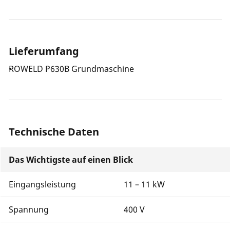
ROWELD Hydraulik des Typs "Professional" sind
Schweißungen gemäß DVS Richtlinie 2207-1 und
anderen nationalen und internationalen Richtlinien
und Normen möglich. Hierfür ist die Steuerung mit
Lieferumfang
einem stufenlosen Druckregler, einem gut
ablesbarem Manometer und einem Druckspeicher
ROWELD P630B Grundmaschine
ausgestattet.
Technische Daten
Das Wichtigste auf einen Blick
Eingangsleistung
11 – 11 kW
Spannung
400 V