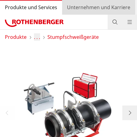
Produkte und Services
Unternehmen und Karriere
Produkte
Produkte
. . .
Stumpfschweißgeräte
Service und Mehrwert
Wissen
Bonusprogramm
Händlersuche
Login
Länderauswahl