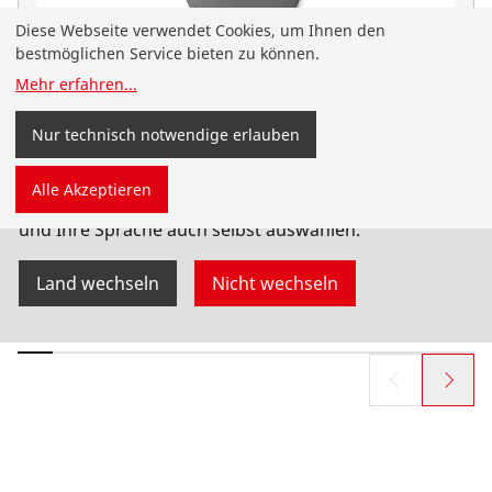
Diese Webseite verwendet Cookies, um Ihnen den
bestmöglichen Service bieten zu können.
Mehr erfahren
...
Nur technisch notwendige erlauben
Sie sind auf der deutschsprachigen ROTHENBERGER
Alle Akzeptieren
Website für Österreich gelandet. Sie können Ihr Land
und Ihre Sprache auch selbst auswählen.
ROWELD Heizelement f.P630B,elektr.,400V
No. 53311
Land wechseln
Nicht wechseln
Produkte