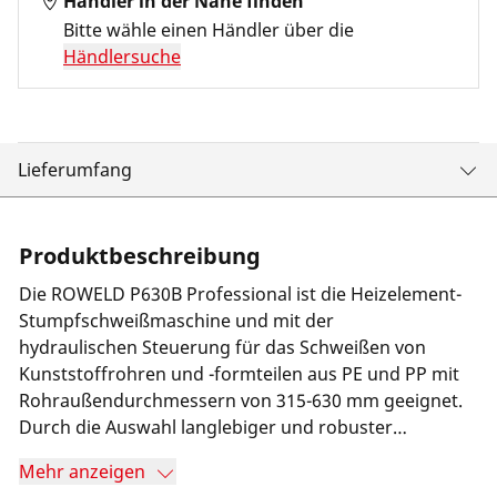
Händler in der Nähe finden
Bitte wähle einen Händler über die
Händlersuche
Lieferumfang
Produktbeschreibung
Die ROWELD P630B Professional ist die Heizelement-
Stumpfschweißmaschine und mit der
hydraulischen Steuerung für das Schweißen von
Kunststoffrohren und -formteilen aus PE und PP mit
Rohraußendurchmessern von 315-630 mm geeignet.
Durch die Auswahl langlebiger und robuster
Komponenten wird eine wartungsarme und
Mehr anzeigen
zuverlässige Arbeitsweise gewährleistet.Mit der