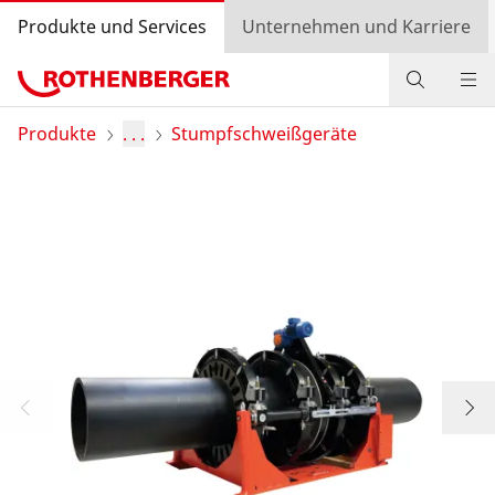
Produkte und Services
Unternehmen und Karriere
Produkte
Produkte
. . .
Stumpfschweißgeräte
Service und Mehrwert
Wissen
Bonusprogramm
Händlersuche
Login
Länderauswahl