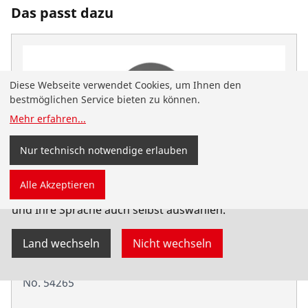
Das passt dazu
Diese Webseite verwendet Cookies, um Ihnen den
bestmöglichen Service bieten zu können.
Mehr erfahren
...
Nur technisch notwendige erlauben
Sie sind auf der deutschsprachigen ROTHENBERGER
Alle Akzeptieren
Website für Österreich gelandet. Sie können Ihr Land
und Ihre Sprache auch selbst auswählen.
Land wechseln
Nicht wechseln
Heizelement für ROWELD P1200B Professional
No. 54265