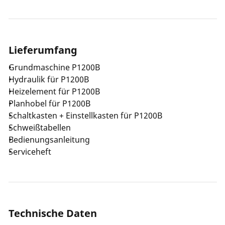
ROWELD Hydraulik des Typs "Professional" sind
Schweißungen gemäß DVS Richtlinie 2207-1 und
anderen nationalen und internationalen Richtlinien
und Normen möglich. Hierfür ist die Steuerung mit
Lieferumfang
einem stufenlosen Druckregler, einem gut
ablesbarem Manometer und einem Druckspeicher
Grundmaschine P1200B
ausgestattet.
Hydraulik für P1200B
Heizelement für P1200B
Planhobel für P1200B
Schaltkasten + Einstellkasten für P1200B
Schweißtabellen
Bedienungsanleitung
Serviceheft
Technische Daten