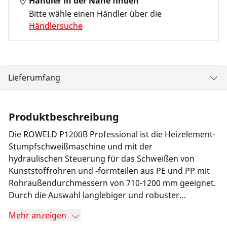
Händler in der Nähe finden
Bitte wähle einen Händler über die
Händlersuche
Lieferumfang
Produktbeschreibung
Die ROWELD P1200B Professional ist die Heizelement-
Stumpfschweißmaschine und mit der
hydraulischen Steuerung für das Schweißen von
Kunststoffrohren und -formteilen aus PE und PP mit
Rohraußendurchmessern von 710-1200 mm geeignet.
Durch die Auswahl langlebiger und robuster
Komponenten wird eine wartungsarme und
Mehr anzeigen
zuverlässige Arbeitsweise gewährleistet.Mit der