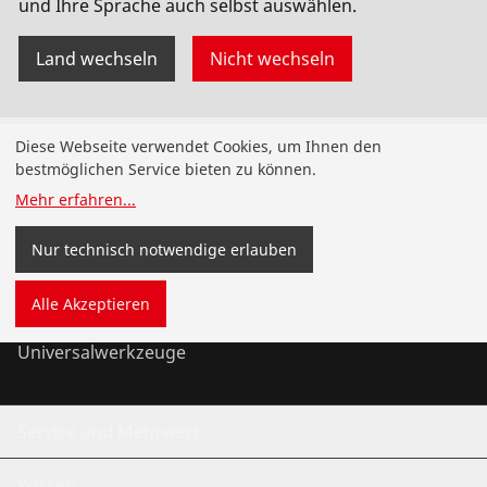
und Ihre Sprache auch selbst auswählen.
Land wechseln
Nicht wechseln
Produkte
Diese Webseite verwendet Cookies, um Ihnen den
bestmöglichen Service bieten zu können.
Installation
Mehr erfahren
...
Wartung
Nur technisch notwendige erlauben
Kälte- und Klimatechnik
Alle Akzeptieren
Universalwerkzeuge
Service und Mehrwert
Wissen