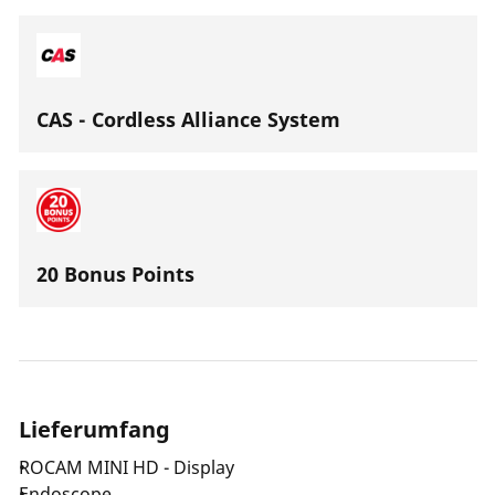
Verstopfung im Bild direkt gekennzeichnet werden
kann. Zusätzlich können kundenspezifische
Ordnerstrukturen angelegt werden oder auch schnell
die Daten auf ein mobiles Endgerät übertragen
CAS - Cordless Alliance System
werden.
20 Bonus Points
Lieferumfang
ROCAM MINI HD - Display
Endoscope