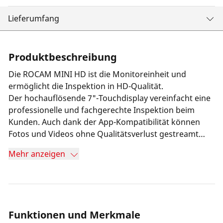
Lieferumfang
Produktbeschreibung
Die ROCAM MINI HD ist die Monitoreinheit und
ermöglicht die Inspektion in HD-Qualität.
Der hochauflösende 7"-Touchdisplay vereinfacht eine
professionelle und fachgerechte Inspektion beim
Kunden. Auch dank der App-Kompatibilität können
Fotos und Videos ohne Qualitätsverlust gestreamt
oder an den Kunden weitergeschickt werden. Durch
Mehr anzeigen
die Selbstnivellierung des Kamerabildes vereinfacht
und fördert die ROCAM MINI HD ein ergonomisches
Arbeiten. Über das resistive Touchdisplay kann auch
mit Handschuhen ohne Umstand weitergearbeitet
werden. Zusätzliche Zeitersparnis wird bei der
Funktionen und Merkmale
Nachbearbeitung erzielt, da die Leckage oder