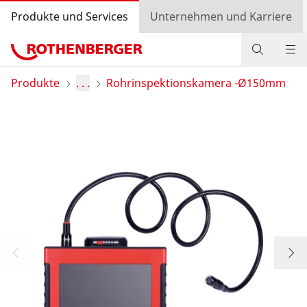
Produkte und Services
Unternehmen und Karriere
Produkte
Produkte
. . .
Rohrinspektionskamera -Ø150mm
Service und Mehrwert
Wissen
Bonusprogramm
Händlersuche
Login
Länderauswahl