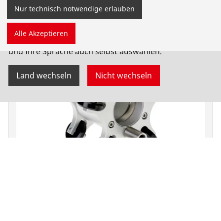
Nur technisch notwendige erlauben
Sie sind auf der deutschsprachigen ROTHENBERGER
Alle Akzeptieren
Website für Österreich gelandet. Sie können Ihr Land
und Ihre Sprache auch selbst auswählen.
Land wechseln
Nicht wechseln
Zubehör ROCAM 4 Plus
Rohrinspektionskamera -Ø300mm