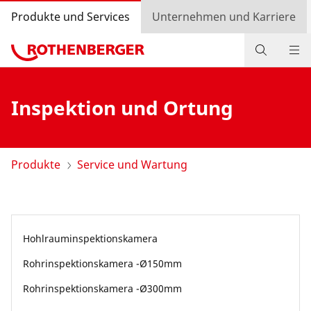
Produkte und Services
Unternehmen und Karriere
Produkte
Inspektion und Ortung
Service und Mehrwert
Wissen
Produkte
Service und Wartung
Bonusprogramm
Händlersuche
Hohlrauminspektionskamera
Login
Rohrinspektionskamera -Ø150mm
Länderauswahl
Rohrinspektionskamera -Ø300mm