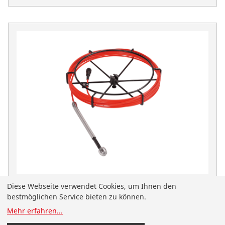
Diese Webseite verwendet Cookies, um Ihnen den
Mini-Modul ROCAM 4 Plus
bestmöglichen Service bieten zu können.
Rohrinspektionskamera -Ø300mm
Mehr erfahren
...