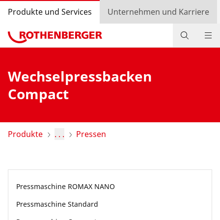
Produkte und Services
Unternehmen und Karriere
Produkte
Wechselpressbacken
Service und Mehrwert
Compact
Wissen
Bonusprogramm
Produkte
. . .
Pressen
Händlersuche
Login
Pressmaschine ROMAX NANO
Länderauswahl
Pressmaschine Standard