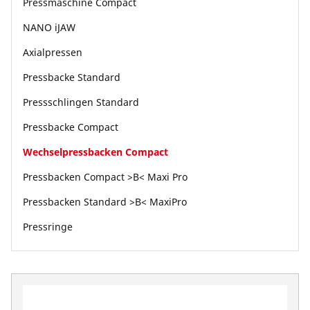
Pressmaschine Compact
Unternehmen und Karriere
NANO iJAW
Axialpressen
Pressbacke Standard
Pressschlingen Standard
Pressbacke Compact
Wechselpressbacken Compact
Pressbacken Compact >B< Maxi Pro
Pressbacken Standard >B< MaxiPro
Pressringe