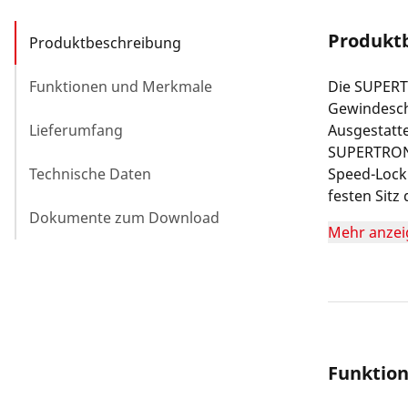
Produkt
Produktbeschreibung
Funktionen und Merkmale
Die SUPERTR
Gewindeschn
Lieferumfang
Ausgestatte
SUPERTRONI
Technische Daten
Speed-Lock
festen Sitz
Dokumente zum Download
Akkuladung
Mehr anzei
ideal für A
Heizungs- 
Stahlrohre
Funktio