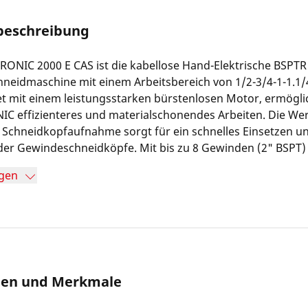
beschreibung
ONIC 2000 E CAS ist die kabellose Hand-Elektrische BSPTR
eidmaschine mit einem Arbeitsbereich von 1/2-3/4-1-1.1/4-
t mit einem leistungsstarken bürstenlosen Motor, ermöglic
C effizienteres und materialschonendes Arbeiten. Die We
 Schneidkopfaufnahme sorgt für ein schnelles Einsetzen u
 der Gewindeschneidköpfe. Mit bis zu 8 Gewinden (2" BSPT)
 und einer kompakten rechteckigen Bauform eignet sich d
gen
rbeiten in schwer zugänglichen Bereichen und auf Werkbänk
und Klima-Monteure erzeugen Rohrgewinde nach EN 10226 
n der DIN EN 10255 M-H.
nen und Merkmale