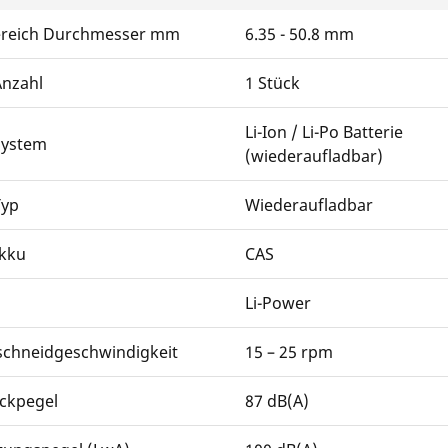
ereich Durchmesser mm
6.35 - 50.8 mm
Anzahl
1 Stück
Li-Ion / Li-Po Batterie
System
(wiederaufladbar)
Typ
Wiederaufladbar
kku
CAS
Li-Power
chneidgeschwindigkeit
15 – 25 rpm
uckpegel
87 dB(A)