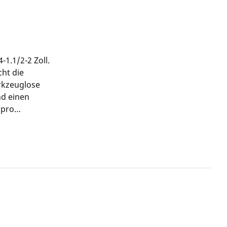
1.1/2-2 Zoll.
ht die
rkzeuglose
nd einen
 pro
ieses Gerät
en. Sanitär-,
(BSPT R) auf