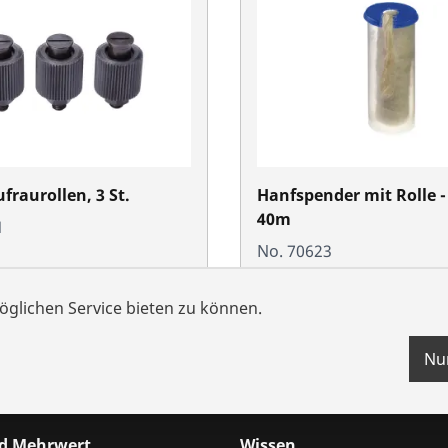
fraurollen, 3 St.
Hanfspender mit Rolle -
40m
1
No. 70623
glichen Service bieten zu können.
Nu
nd Mehrwert
Wissen